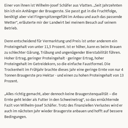
Einer von ihnen ist Wilhelm-Josef Schäfer aus Vlatten. „Seit Jahrzehnten
bin ich ein Anhänger der Braugerste. Sie passt gut in die Fruchtfolge,
benötigt aber viel Fingerspitzengefühl im Anbau und auch das passende
Wetter“, erläuterte mir der Landwirt bei meinem Besuch auf seinem
Betrieb.
Denn entscheidend für Vermarktung und Preis ist unter anderem ein
Proteingehalt von unter 11,5 Prozent. Ist er höher, kann es beim Brauen
zu schlechter Gärung, Trübung und ungenügender Bierstabilität führen.
Hoher Ertrag, geringer Proteingehalt - geringer Ertrag, hoher
Proteingehalt im Getreidekorn, so die einfache Faustformel. Die
Trockenheit im Frühjahr brachte dieses Jahr eine geringe Ernte von nur 4
Tonnen Braugerste pro Hektar - und einen zu hohen Proteingehalt von 13
Prozent.
„Alles richtig gemacht, aber dennoch keine Braugerstenqualität – die
Ernte geht leider als Futter in den Schweinetrog“, so das ernüchternde
Fazit von Wilhelm-Josef Schäfer. Trotz des finanziellen Verlustes wird er
auch im nächsten Jahr wieder Braugerste anbauen und hofft auf bessere
Bedingungen.