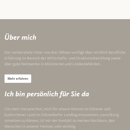
Über mich
Der verheiratete Vater von drei Söhnen verfügt über reichlich berufliche
Erfahrung im Bereich der Wirtschafts- und Strukturentwicklung sowie
über gute Netzwerke in Ministerien und Landesbehörden.
Mehr erfahren
Ich bin persönlich für Sie da
Um mein Versprechen, mich für unsere Heimat im Dürener und
Euskirchener Land im Düsseldorfer Landtag einzusetzen, zuverlässig
umsetzen zu können, ist mir der Kontakt zu meinen Nachbarn, den
Menschen in unserer Heimat, sehr wichtig.