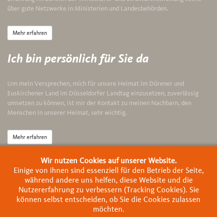
über gute Netzwerke in Ministerien und Landesbehörden.
Mehr erfahren
Ich bin persönlich für Sie da
Um mein Versprechen, mich für unsere Heimat im Dürener und
Euskirchener Land im Düsseldorfer Landtag einzusetzen, zuverlässig
umsetzen zu können, ist mir der Kontakt zu meinen Nachbarn, den
Menschen in unserer Heimat, sehr wichtig.
Mehr erfahren
Wir nutzen Cookies auf unserer Website.
Politische Ziele
Einige von ihnen sind essenziell für den Betrieb der Seite,
während andere uns helfen, diese Website und die
Das Land sollte die Städte und Gemeinden befähigen, ihr Angebot an
Nutzererfahrung zu verbessern (Tracking Cookies). Sie
den Wünschen ihrer Bürger auszurichten. Wir müssen die Dinge
können selbst entscheiden, ob Sie die Cookies zulassen
gemeinsam gestalten, denn es ist unser aller Zukunft.
möchten.