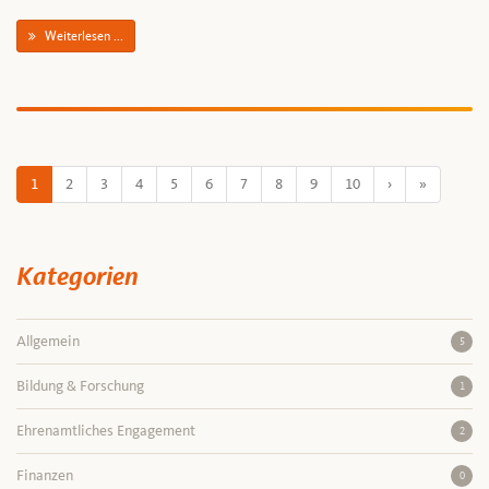
Weiterlesen ...
1
2
3
4
5
6
7
8
9
10
›
»
Kategorien
Allgemein
5
Bildung & Forschung
1
Ehrenamtliches Engagement
2
Finanzen
0