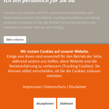
Ich bin persönlich für Sie da
Um mein Versprechen, mich für unsere Heimat im Dürener und
Euskirchener Land im Düsseldorfer Landtag einzusetzen, zuverlässig
umsetzen zu können, ist mir der Kontakt zu meinen Nachbarn, den
Menschen in unserer Heimat, sehr wichtig.
Mehr erfahren
Wir nutzen Cookies auf unserer Website.
Politische Ziele
Einige von ihnen sind essenziell für den Betrieb der Seite,
während andere uns helfen, diese Website und die
Das Land sollte die Städte und Gemeinden befähigen, ihr Angebot an
Nutzererfahrung zu verbessern (Tracking Cookies). Sie
den Wünschen ihrer Bürger auszurichten. Wir müssen die Dinge
können selbst entscheiden, ob Sie die Cookies zulassen
gemeinsam gestalten, denn es ist unser aller Zukunft.
möchten.
Impressum
I
Datenschutz
I
Disclaimer
Mehr erfahren
Akzeptieren
Ablehnen