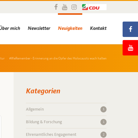
Über mich
Newsletter
Neuigkeiten
Kontakt
ltur
#WeRemember - Erinnerung an die Opfer des Holocausts wach halten
Kategorien
Allgemein
5
Bildung & Forschung
1
Ehrenamtliches Engagement
2