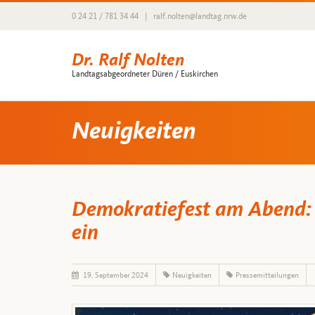
0 24 21 / 781 34 44
|
ralf.nolten@landtag.nrw.de
Dr. Ralf Nolten
Landtagsabgeordneter Düren / Euskirchen
Neuigkeiten
Demokratiefest am Abend: 
ein
19. September 2024
Neuigkeiten
Pressemitteilungen