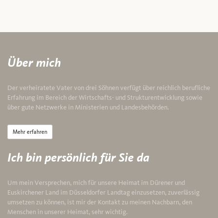
Über mich
Der verheiratete Vater von drei Söhnen verfügt über reichlich berufliche
Erfahrung im Bereich der Wirtschafts- und Strukturentwicklung sowie
über gute Netzwerke in Ministerien und Landesbehörden.
Mehr erfahren
Ich bin persönlich für Sie da
Um mein Versprechen, mich für unsere Heimat im Dürener und
Euskirchener Land im Düsseldorfer Landtag einzusetzen, zuverlässig
umsetzen zu können, ist mir der Kontakt zu meinen Nachbarn, den
Menschen in unserer Heimat, sehr wichtig.